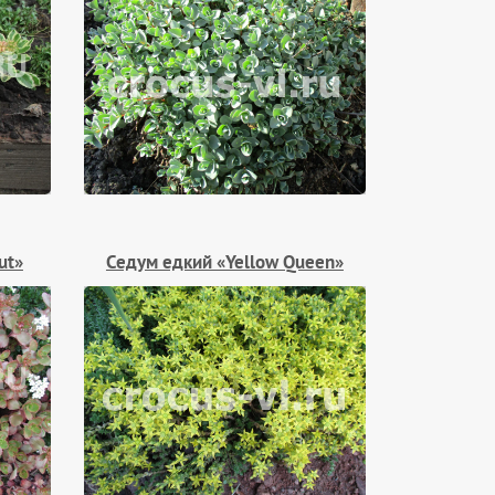
ut»
Седум едкий «Yellow Queen»