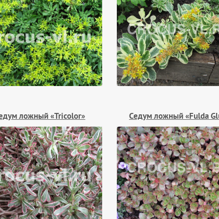
едум ложный «Tricolor»
Седум ложный «Fulda Gl