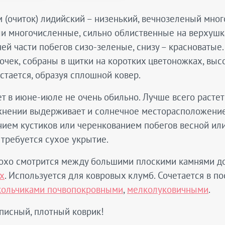
 (очиток) лидийский – низенький, вечнозеленый мно
и многочисленные, сильно облиственные на верхушка
ей части побегов сизо-зеленые, снизу – красноватые
очек, собраны в щитки на коротких цветоножках, выс
стается, образуя сплошной ковер.
т в июне-июле не очень обильно. Лучше всего растет
жнении выдерживает и солнечное месторасположение.
ием кустиков или черенкованием побегов весной ил
требуется сухое укрытие.
охо смотрится между большими плоскими камнями до
х
. Используется для ковровых клумб. Сочетается в п
кольчиками почвопокровными
,
мелколуковичными
.
писный, плотный коврик!