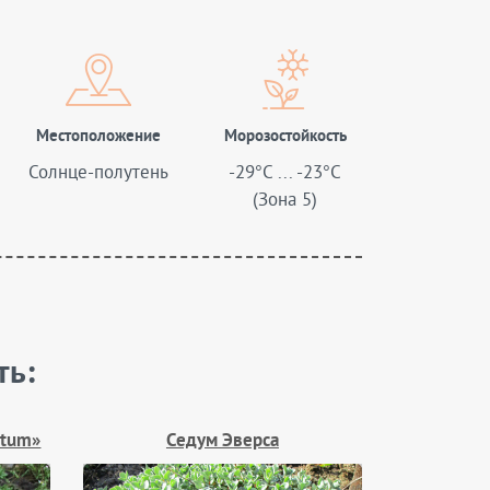
Местоположение
Морозостойкость
Солнце-полутень
-29°C ... -23°C
(Зона 5)
ть:
atum»
Седум Эверса