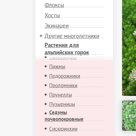
Мимулюсы
Флоксы
Минуарции
Хосты
Молодила
Эхинацеи
Мыльнянки
Другие многолетники
Обриеты
Растения для
Офиопогоны
альпийских горок
Пахизандры
Пижмы
Подорожники
Проломники
Прунеллы
Пузырницы
Седумы
почвопокровные
Сисюринхии