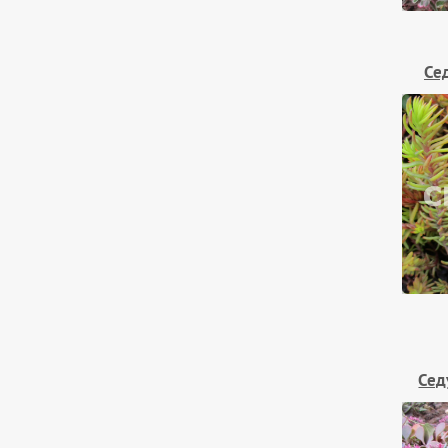
Се
Сед