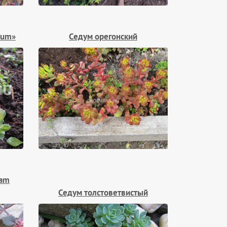
tum»
Седум орегонский
ram
Седум толстоветвистый