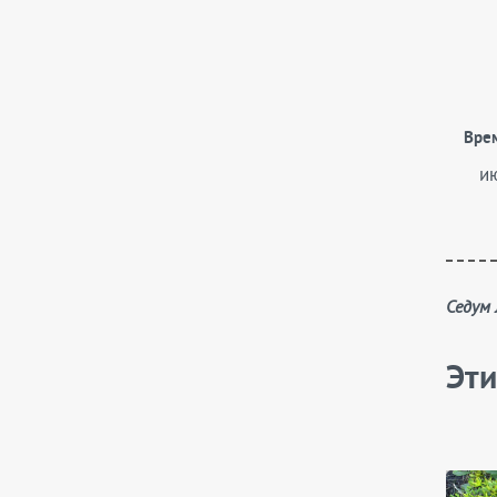
Вре
и
Седум
Эти