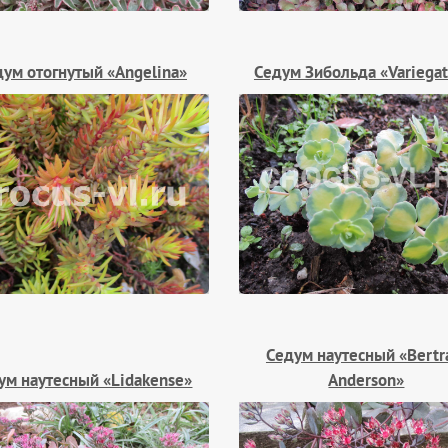
дум отогнутый «Angelina»
Седум Зибольда «Variega
Седум наутесный «Bert
ум наутесный «Lidakense»
Anderson»