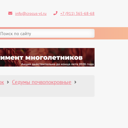
info@crocus-vl.ru
+7 (911) 365-68-68
ок
Седумы почвопокровные