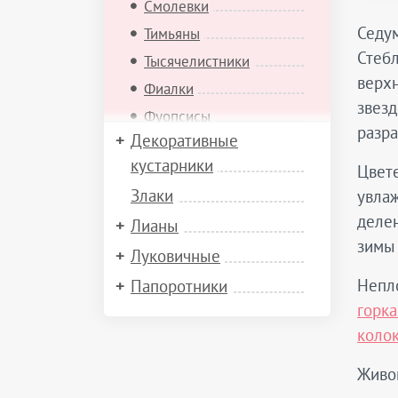
Смолевки
Седум
Тимьяны
Стебл
Тысячелистники
верхн
Фиалки
звезд
Фуопсисы
разра
Декоративные
Хиастофиллумы
кустарники
Цвете
Хорминумы
Злаки
увла
Эдельвейсы
делен
Лианы
Эриофиллумы
зимы 
Ясколки
Луковичные
Яснотки
Непл
Папоротники
Ястребинки
горка
коло
Живо