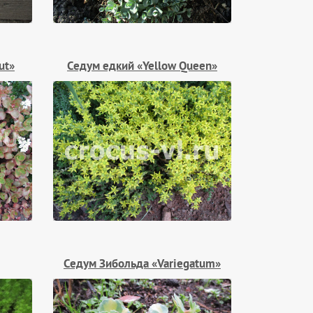
ut»
Седум едкий «Yellow Queen»
Седум Зибольда «Variegatum»