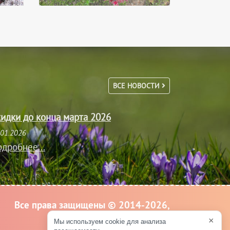
ВСЕ НОВОСТИ
идки до конца марта 2026
.01.2026
дробнее...
Все права защищены © 2014-2026,
Крокус Великие Луки
×
Мы используем cookie для анализа