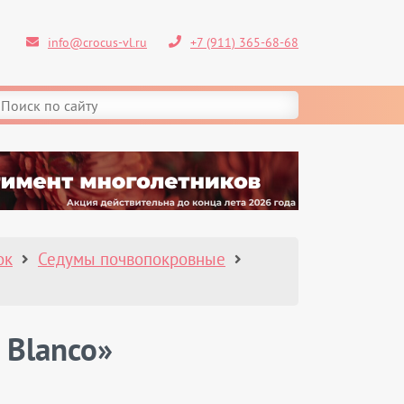
info@crocus-vl.ru
+7 (911) 365-68-68
ок
Седумы почвопокровные
 Blanco»