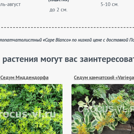
(соцветия)
ль-август
5-10 см.
до 2 см.
 лопатчатолистный «Cape Blanco» по низкой цене с доставкой П
 растения могут вас заинтересова
Седум Миддендорфа
Седум камчатский «Varieg