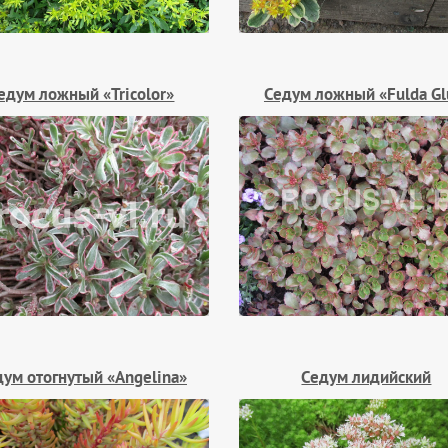
едум ложный «Tricolor»
Седум ложный «Fulda Gl
дум отогнутый «Angelina»
Седум лидийский