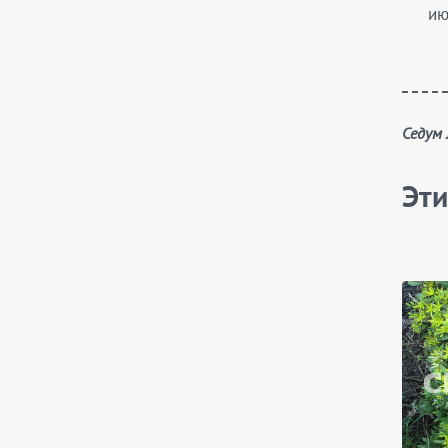
ию
Седум
Эти