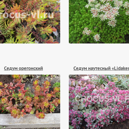
Седум орегонский
Седум наутесный «Lidake