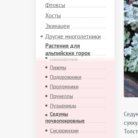
Мимулюсы
Флоксы
Минуарции
Хосты
Молодила
Эхинацеи
Мыльнянки
Другие многолетники
Обриеты
Растения для
Офиопогоны
альпийских горок
Пахизандры
Пижмы
Подорожники
Проломники
Прунеллы
Пузырницы
Седум
Седумы
почвопокровные
сукку
Сисюринхии
Толст