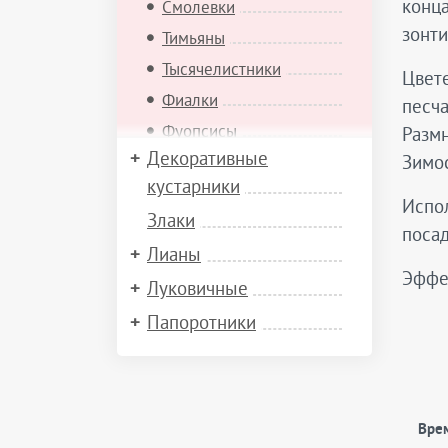
конца
Смолевки
зонти
Тимьяны
Тысячелистники
Цвете
Фиалки
песча
Фуопсисы
Размн
Декоративные
Зимо
Хиастофиллумы
кустарники
Хорминумы
Испол
Злаки
Эдельвейсы
поса
Лианы
Эриофиллумы
Эффе
Ясколки
Луковичные
Яснотки
Папоротники
Ястребинки
Вре