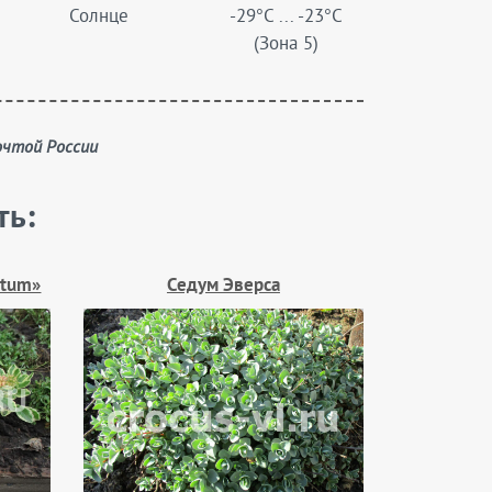
Солнце
-29°C ... -23°C
(Зона 5)
очтой России
ть:
atum»
Седум Эверса