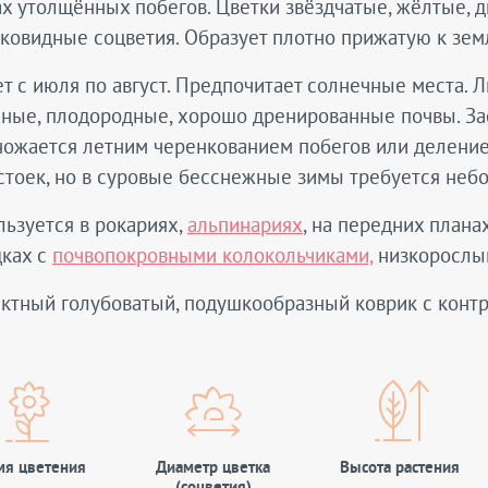
х утолщённых побегов. Цветки звёздчатые, жёлтые, д
ковидные соцветия. Образует плотно прижатую к земл
т с июля по август. Предпочитает солнечные места. 
ные, плодородные, хорошо дренированные почвы. За
ожается летним черенкованием побегов или делением 
стоек, но в суровые бесснежные зимы требуется неб
ьзуется в рокариях,
альпинариях
, на передних плана
дках с
почвопокровными колокольчиками,
низкоросл
ктный голубоватый, подушкообразный коврик с конт
мя цветения
Диаметр цветка
Высота растения