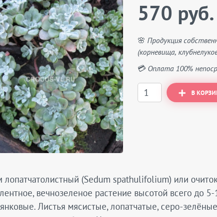
570 руб.
🌸 Продукция собствен
(корневища, клубнелуков
💳 Оплата 100% непоср
В КОРЗИ
 лопатчатолистный (Sedum spathulifolium) или очито
лентное, вечнозеленое растение высотой всего до 5-
янковые. Листья мясистые, лопатчатые, серо-зелёные,