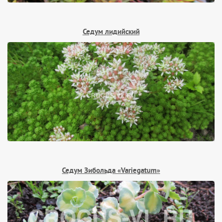
Седум лидийский
Седум Зибольда «Variegatum»