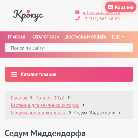
Корзина
info@crocus-vl.ru
+7 (911) 365-68-68
ГЛАВНАЯ
КАТАЛОГ 2026
ДОСТАВКА И ОПЛАТА
ЕЩЁ
Каталог товаров
Главная
Каталог 2026
Растения для альпийских горок
Седумы почвопокровные
Седум Миддендорфа
Седум Миддендорфа