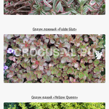
Седум ложный «Fulda Glut»
Седум едкий «Yellow Queen»