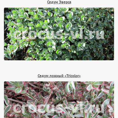
Седум Эверса
Седум ложный «Tricolor»