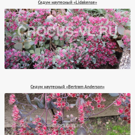
Седум наутесный «Lidakense»
Седум наутесный «Bertram Anderson»