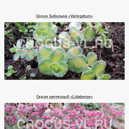
Седум Зибольда «Variegatum»
Седум наутесный «Lidakense»