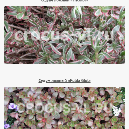
Седум ложный «Tricolor»
Седум ложный «Fulda Glut»