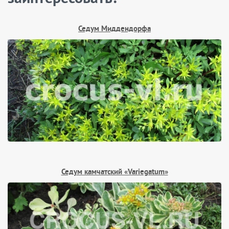
Седум Миддендорфа
Седум камчатский «Variegatum»