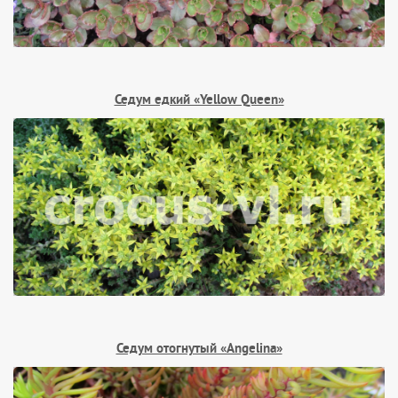
Седум едкий «Yellow Queen»
Седум отогнутый «Angelina»