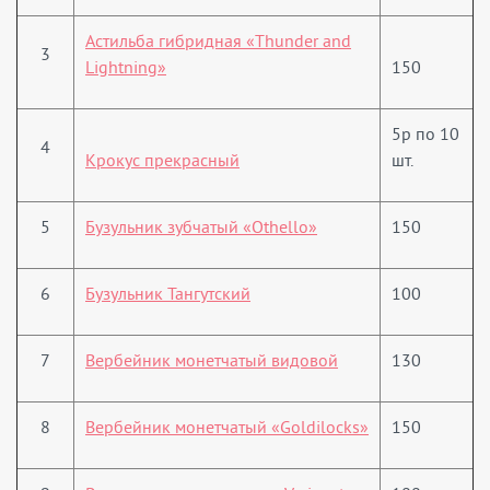
Астильба гибридная «Thunder and
3
Lightning»
150
5р по 10
4
Крокус прекрасный
шт.
5
Бузульник зубчатый «Othello»
150
6
Бузульник Тангутский
100
7
Вербейник монетчатый видовой
130
8
Вербейник монетчатый «Goldilocks»
150