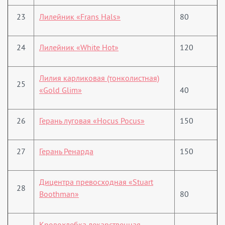
23
Лилейник «Frans Hals»
80
24
Лилейник «White Hot»
120
Лилия карликовая (тонколистная)
25
«Gold Glim»
40
26
Герань луговая «Hocus Pocus»
150
27
Герань Ренарда
150
Дицентра превосходная «Stuart
28
Boothman»
80
Кровохлебка лекарственная