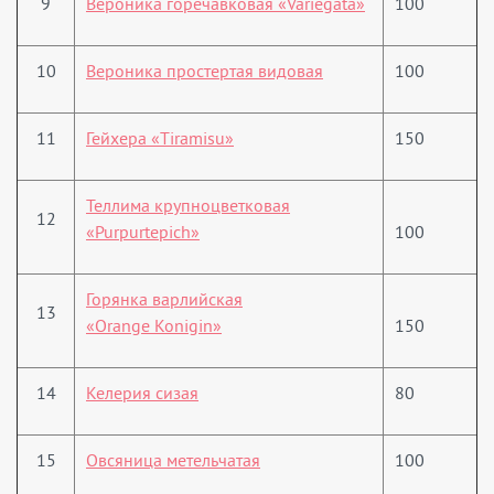
9
Вероника горечавковая «Variegata»
100
10
Вероника простертая видовая
100
11
Гейхера «Tiramisu»
150
Теллима крупноцветковая
12
«Purpurtepich»
100
Горянка варлийская
13
«Orange Konigin»
150
14
Келерия сизая
80
15
Овсяница метельчатая
100