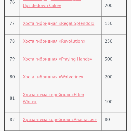
76
Upsidedown Cake»
200
77
Хоста гибридная «Regal Splendor»
150
78
Хоста гибридная «Revolution»
250
79
Хоста гибридная «Praying Hands»
300
80
Хоста гибридная «Wolverine»
200
Хризантема корейская «Ellen
81
White»
100
82
Хризантема корейская «Анастасия»
80