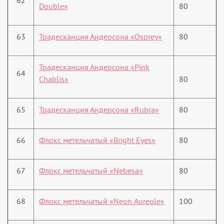
62
Double»
80
63
Традесканция Андерсона «Osprey»
80
Традесканция Андерсона «Pink
64
Chablis»
80
65
Традесканция Андерсона «Rubra»
80
66
Флокс метельчатый «Bright Eyes»
80
67
Флокс метельчатый «Nebesa»
80
68
Флокс метельчатый «Neon Aureole»
100