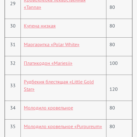
29
«Tanna»
80
30
Купена низкая
80
31
Маргаритка «Polar White»
80
32
Платикодон «Mariesii»
100
Рудбекия блестящая «Little Gold
33
Star»
120
34
Молодило кровельное
80
35
Молодило кровельное «Purpureum»
80