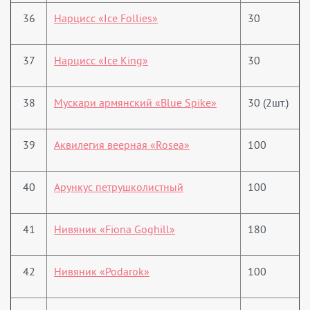
36
Нарцисс «Ice Follies»
30
37
Нарцисс «Ice King»
30
38
Мускари армянский «Blue Spike»
30 (2шт.)
39
Аквилегия веерная «Rosea»
100
40
Арункус петрушколистный
100
41
Нивяник «Fiona Goghill»
180
42
Нивяник «Podarok»
100