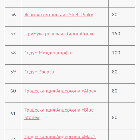
56
Яснотка пятнистая «Shell Pink»
80
57
Примула розовая «Grandiflora»
150
58
Седум Миддендорфа
100
59
Седум Эверса
80
60
Традесканция Андерсона «Alba»
80
Традесканция Андерсона «Blue
61
Stone»
80
Традесканция Андерсона «Mac's