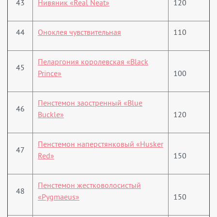
43
Нивяник «Real Neat»
120
44
Оноклея чувствительная
110
Пеларгония королевская «Black
45
Prince»
100
Пенстемон заостренный «Blue
46
Buckle»
120
Пенстемон наперстянковый «Husker
47
Red»
150
Пенстемон жестковолосистый
48
«Pygmaeus»
150