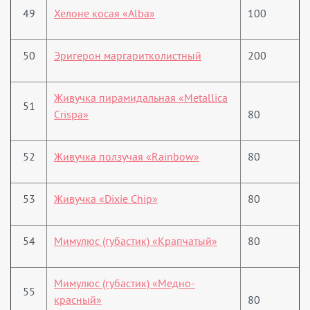
49
Хелоне косая «Alba»
100
50
Эригерон маргаритколистный
200
Живучка пирамидальная «Metallica
51
Crispa»
80
52
Живучка ползучая «Rainbow»
80
53
Живучка «Dixie Chip»
80
54
Мимулюс (губастик) «Крапчатый»
80
Мимулюс (губастик) «Медно-
55
красный»
80