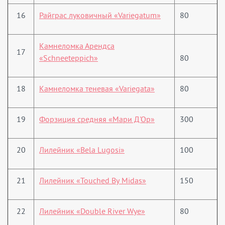
16
Райграс луковичный «Variegatum»
80
Камнеломка Арендса
17
«Schneeteppich»
80
18
Камнеломка теневая «Variegata»
80
19
Форзиция средняя «Мари Д'Ор»
300
20
Лилейник «Bela Lugosi»
100
21
Лилейник «Touched By Midas»
150
22
Лилейник «Double River Wye»
80